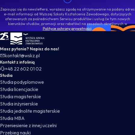
Zapisując się do newslettera, wyrażasz zgodę na otrzymywanie na podany adres
e-mail informacji od Wyższej Szkoły Kształcenia Zawodowego, dotyczących
oferowanych za pośrednictwem Serwisu produktów i usług (w tym nowych
kierunków studiów, promocji oraz rabatów) na zasadach określonych w
Polityce ochrony prywatności
.
WSKZ - strona główna
Masz pytania? Napisz do nas!
kontakt@wskz.pl
Kontakt z infolinią
+48 22 602 01 02
Studia
Studia podyplomowe
Studia licencjackie
Studia magisterskie
Studia inżynierskie
Studia jednolite magisterskie
Studia MBA
Przeniesienie z innej uczelni
Przebieg nauki