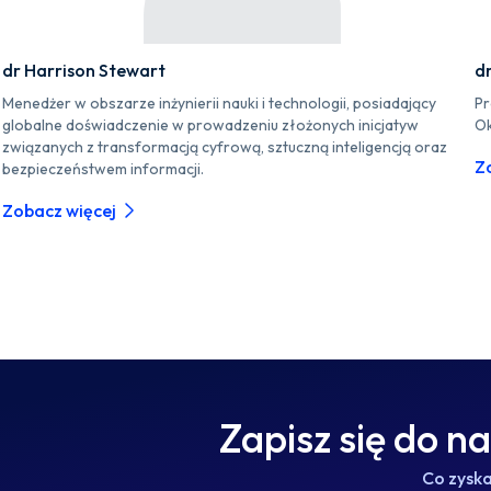
dr Harrison Stewart
d
Menedżer w obszarze inżynierii nauki i technologii, posiadający
Pr
globalne doświadczenie w prowadzeniu złożonych inicjatyw
Ok
związanych z transformacją cyfrową, sztuczną inteligencją oraz
Z
bezpieczeństwem informacji.
Zobacz więcej
Zapisz się do n
Co zysk