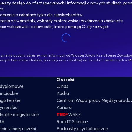
ejszy dostęp do ofert specjalnych i informacji o nowych studiach, pro
ch.
omienia o rabatach tylko dla subskrybentów.
enia na warsztaty, wykłady mistrzowskie i wydarzenia zamknięte.
jące wskazówki i ciekawostki, które pomogą Ci się rozwijać.
ywanie na podany adres e-mail informacji od Wyższej Szkoły Kształcenia Zawod
nowych kierunków studiów, promocji oraz rabatów) na zasadach określonych w
Po
O uczelni
odyplomowe
O nas
cencjackie
Kadra
gisterskie
Centrum Współpracy Międzynarodo
żynierskie
Kariera
dnolite magisterskie
WSKZ
BA
RockIT Science
nie z innej uczelni
Podcasty psychologiczne