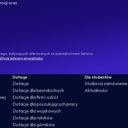
mocji oraz
owego, dotyczących oferowanych za pośrednictwem Serwisu
lityce ochrony prywatności
.
Dotacje
Dla studentów
Dotacje
Studia na zamówienie
Dotacje dla bezrobotnych
Aktualności
wej
Dotacje dla firm i szkół
Dotacje dla poszukujących pracy
Dotacje dla wojskowych
Dotacje dla rolników
Dotacje dla górników