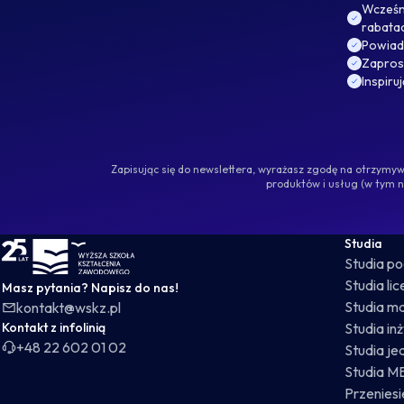
Wcześni
rabata
Powiad
Zaprosz
Inspiru
Zapisując się do newslettera, wyrażasz zgodę na otrzym
produktów i usług (w tym 
WSKZ - strona główna
Studia
Studia p
Studia li
Masz pytania? Napisz do nas!
Studia ma
kontakt@wskz.pl
Kontakt z infolinią
Studia in
+48 22 602 01 02
Studia je
Studia M
Przeniesie