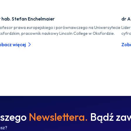
r hab. Stefan Enchelmaier
dr A
ofesor prawa europejskiego i porównawczego na Uniwersytecie
Lide
sfordzkim, pracownik naukowy Lincoln College w Oksfordzie.
cyfr
obacz więcej
Zoba
aszego
Newslettera.
Bądź zaw
asz?