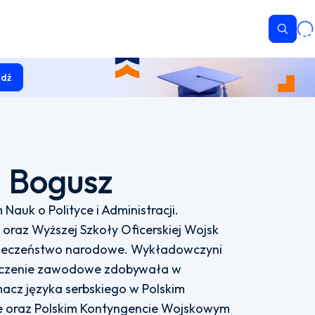
Wyszu
dź
 Bogusz
Nauk o Polityce i Administracji.
raz Wyższej Szkoły Oficerskiej Wojsk
pieczeństwo narodowe. Wykładowczyni
adczenie zawodowe zdobywała w
macz języka serbskiego w Polskim
 oraz Polskim Kontyngencie Wojskowym