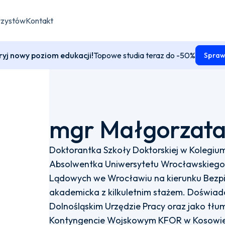
rzystów
Kontakt
yj nowy poziom edukacji!
Topowe studia teraz do -50%
Spraw
mgr Małgorzata
Doktorantka Szkoły Doktorskiej w Kolegium 
Absolwentka Uniwersytetu Wrocławskiego o
Lądowych we Wrocławiu na kierunku Bez
akademicka z kilkuletnim stażem. Doświ
Dolnośląskim Urzędzie Pracy oraz jako tłu
Kontyngencie Wojskowym KFOR w Kosowie