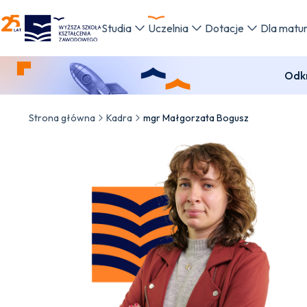
WSKZ - strona główna
Studia
Uczelnia
Dotacje
Dla matu
Odkr
Strona główna
Kadra
mgr Małgorzata Bogusz