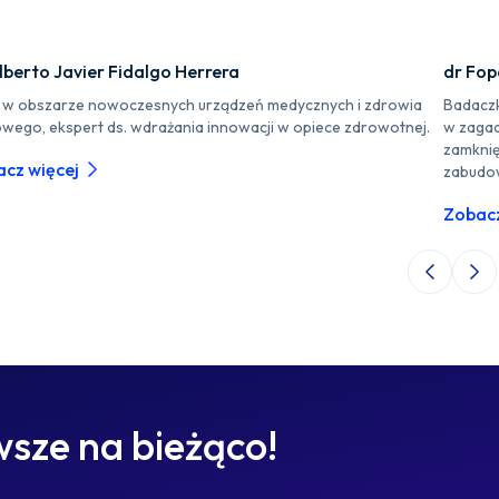
lberto Javier Fidalgo Herrera
dr Fo
r w obszarze nowoczesnych urządzeń medycznych i zdrowia
Badaczk
owego, ekspert ds. wdrażania innowacji w opiece zdrowotnej.
w zagad
zamknię
cz więcej
zabudo
Zobacz
Poprzedni 
Nas
sze na bieżąco!