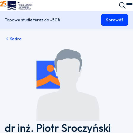
WSKZ - strona główna
Wyszuk
O
Topowe studia teraz do -50%
Sprawdź
Kadra
dr inż. Piotr Sroczyński