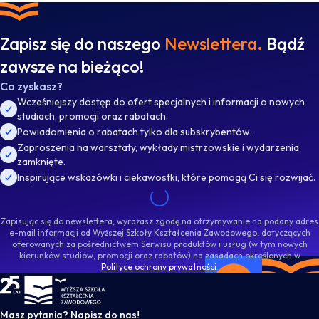
Zapisz się do naszego
Newslettera.
Bądź
zawsze na bieżąco!
Co zyskasz?
Wcześniejszy dostęp do ofert specjalnych i informacji o nowych
studiach, promocji oraz rabatach.
Powiadomienia o rabatach tylko dla subskrybentów.
Zaproszenia na warsztaty, wykłady mistrzowskie i wydarzenia
zamknięte.
Inspirujące wskazówki i ciekawostki, które pomogą Ci się rozwijać.
Zapisując się do newslettera, wyrażasz zgodę na otrzymywanie na podany adres
e-mail informacji od Wyższej Szkoły Kształcenia Zawodowego, dotyczących
oferowanych za pośrednictwem Serwisu produktów i usług (w tym nowych
kierunków studiów, promocji oraz rabatów) na zasadach określonych w
Polityce ochrony prywatności
.
WSKZ - strona główna
Masz pytania? Napisz do nas!