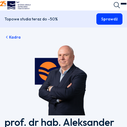
WSKZ - strona główna
Wyszuk
O
Topowe studia teraz do -50%
Sprawdź
Kadra
prof. dr hab. Aleksander