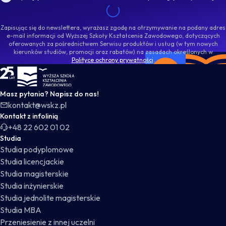
Zapisując się do newslettera, wyrażasz zgodę na otrzymywanie na podany adres
e-mail informacji od Wyższej Szkoły Kształcenia Zawodowego, dotyczących
oferowanych za pośrednictwem Serwisu produktów i usług (w tym nowych
kierunków studiów, promocji oraz rabatów) na zasadach określonych w
Polityce ochrony prywatności
.
WSKZ - strona główna
Masz pytania? Napisz do nas!
kontakt@wskz.pl
Kontakt z infolinią
+48 22 602 01 02
Studia
Studia podyplomowe
Studia licencjackie
Studia magisterskie
Studia inżynierskie
Studia jednolite magisterskie
Studia MBA
Przeniesienie z innej uczelni