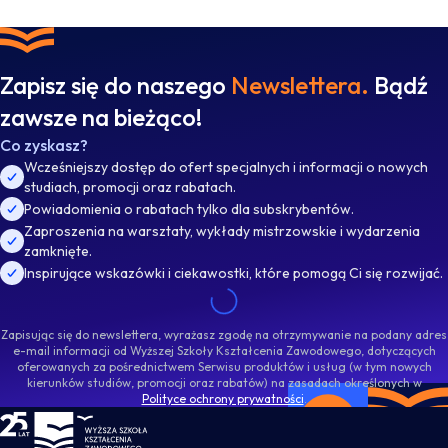
Zapisz się do naszego
Newslettera.
Bądź
zawsze na bieżąco!
Co zyskasz?
Wcześniejszy dostęp do ofert specjalnych i informacji o nowych
studiach, promocji oraz rabatach.
Powiadomienia o rabatach tylko dla subskrybentów.
Zaproszenia na warsztaty, wykłady mistrzowskie i wydarzenia
zamknięte.
Inspirujące wskazówki i ciekawostki, które pomogą Ci się rozwijać.
Zapisując się do newslettera, wyrażasz zgodę na otrzymywanie na podany adres
e-mail informacji od Wyższej Szkoły Kształcenia Zawodowego, dotyczących
oferowanych za pośrednictwem Serwisu produktów i usług (w tym nowych
kierunków studiów, promocji oraz rabatów) na zasadach określonych w
Polityce ochrony prywatności
.
WSKZ - strona główna