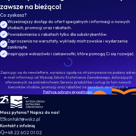
zawsze na bieżąco!
Co zyskasz?
Wcześniejszy dostęp do ofert specjalnych i informacji o nowych
studiach, promocji oraz rabatach.
Powiadomienia o rabatach tylko dla subskrybentów.
Zaproszenia na warsztaty, wykłady mistrzowskie i wydarzenia
zamknięte.
Inspirujące wskazówki i ciekawostki, które pomogą Ci się rozwijać.
Zapisując się do newslettera, wyrażasz zgodę na otrzymywanie na podany adres
e-mail informacji od Wyższej Szkoły Kształcenia Zawodowego, dotyczących
oferowanych za pośrednictwem Serwisu produktów i usług (w tym nowych
kierunków studiów, promocji oraz rabatów) na zasadach określonych w
Polityce ochrony prywatności
.
WSKZ - strona główna
Masz pytania? Napisz do nas!
kontakt@wskz.pl
Kontakt z infolinią
+48 22 602 01 02