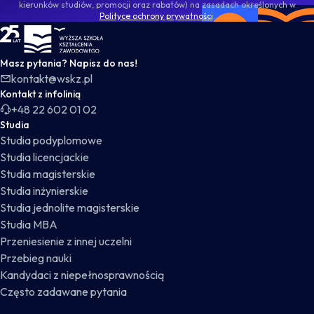
kierunków studiów, promocji oraz rabatów) na zasadach określonych w
Polityce ochrony prywatności
.
WSKZ - strona główna
Masz pytania? Napisz do nas!
kontakt@wskz.pl
Kontakt z infolinią
+48 22 602 01 02
Studia
Studia podyplomowe
Studia licencjackie
Studia magisterskie
Studia inżynierskie
Studia jednolite magisterskie
Studia MBA
Przeniesienie z innej uczelni
Przebieg nauki
Kandydaci z niepełnosprawnością
Często zadawane pytania