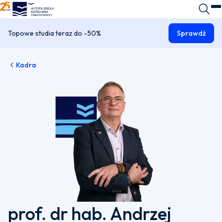
WSKZ - strona główna
Wyszuk
O
Topowe studia teraz do -50%
Sprawdź
Kadra
prof. dr hab. Andrzej