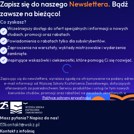
Zapisz się do naszego
Newslettera.
Bądź
zawsze na bieżąco!
Co zyskasz?
Wcześniejszy dostęp do ofert specjalnych i informacji o nowych
studiach, promocji oraz rabatach.
Powiadomienia o rabatach tylko dla subskrybentów.
Zaproszenia na warsztaty, wykłady mistrzowskie i wydarzenia
zamknięte.
Inspirujące wskazówki i ciekawostki, które pomogą Ci się rozwijać.
Zapisując się do newslettera, wyrażasz zgodę na otrzymywanie na podany adres
e-mail informacji od Wyższej Szkoły Kształcenia Zawodowego, dotyczących
oferowanych za pośrednictwem Serwisu produktów i usług (w tym nowych
kierunków studiów, promocji oraz rabatów) na zasadach określonych w
Polityce ochrony prywatności
.
WSKZ - strona główna
Masz pytania? Napisz do nas!
kontakt@wskz.pl
Kontakt z infolinią