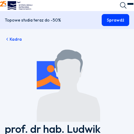
WSKZ - strona główna
Wyszuk
O
Topowe studia teraz do -50%
Sprawdź
Kadra
prof. dr hab. Ludwik