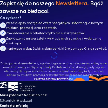
Zapisz się do naszego
Newslettera.
Bądź
zawsze na bieżąco!
Co zyskasz?
Wcześniejszy dostęp do ofert specjalnych i informacji o nowych
studiach, promocji oraz rabatach.
Powiadomienia o rabatach tylko dla subskrybentów.
Zaproszenia na warsztaty, wykłady mistrzowskie i wydarzenia
zamknięte.
Inspirujące wskazówki i ciekawostki, które pomogą Ci się rozwijać.
Zapisując się do newslettera, wyrażasz zgodę na otrzymywanie na podany adres
e-mail informacji od Wyższej Szkoły Kształcenia Zawodowego, dotyczących
oferowanych za pośrednictwem Serwisu produktów i usług (w tym nowych
kierunków studiów, promocji oraz rabatów) na zasadach określonych w
Polityce ochrony prywatności
.
WSKZ - strona główna
Masz pytania? Napisz do nas!
kontakt@wskz.pl
Kontakt z infolinią