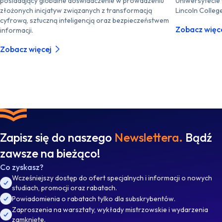
posiadający globalne doświadczenie w prowadzeniu
Uniwersytecie
złożonych inicjatyw związanych z transformacją
Lincoln Colleg
cyfrową, sztuczną inteligencją oraz bezpieczeństwem
Zobacz więc
informacji.
Zobacz więcej
Zapisz się do naszego
Newslettera.
Bądź
zawsze na bieżąco!
Co zyskasz?
Wcześniejszy dostęp do ofert specjalnych i informacji o nowych
studiach, promocji oraz rabatach.
Powiadomienia o rabatach tylko dla subskrybentów.
Zaproszenia na warsztaty, wykłady mistrzowskie i wydarzenia
zamknięte.