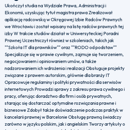
Ukończył studia na Wydziale Prawa, Administracji i
Ekonomii, uzyskując tytuł magistra prawa Zrealizował
aplikację radcowską w Okręgowej Izbie Radców Prawnych
we Wrocławiu i został wpisany na listę radców prawnych tej
izby W trakcie studiów działał w Uniwersyteckiej Poradni
Prawnej Uczestniczył również w szkoleniach, takich jak
""Szkoła IT dla prawników"" oraz ""RODO od podstaw""
Specjalizuje się w prawie cywilnym, zajmuje się tworzeniem,
negocjowaniem i opiniowaniem umów, a także
nadzorowaniem ich wdrożenia i realizacji Obsługuje projekty
związane z prawem autorskim, głównie dla branży IT
Opracowuje regulaminy i polityki prywatności dla serwisów
internetowych Prowadzi sprawy z zakresu prawa cywilnego i
pracy, oferując doradztwo dla firm i osób prywatnych,
starając się dostarczać optymalne rozwiązania prawne i
biznesowe Zdobył także doświadczenie podczas praktyk w
kancelarii prawnej w Barcelonie Obsługę prawną świadczy
zarówno w języku polskim, jak i angielskim Tworzy artykuły o