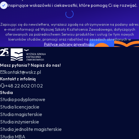
Inspirujące wskazówki i ciekawostki, które pomogą Ci się rozwijać.
Zapisując się do newslettera, wyrażasz zgodę na otrzymywanie na podany adres
e-mail informacji od Wyższej Szkoły Kształcenia Zawodowego, dotyczących
oferowanych za pośrednictwem Serwisu produktów i usług (w tym nowych
kierunków studiów, promocji oraz rabatów) na zasadach określonych w
Polityce ochrony prywatności
.
WSKZ - strona główna
Masz pytania? Napisz do nas!
kontakt@wskz.pl
Kontakt z infolinią
+48 22 602 01 02
Studia
Studia podyplomowe
Studia licencjackie
Studia magisterskie
Studia inżynierskie
Studia jednolite magisterskie
Studia MBA