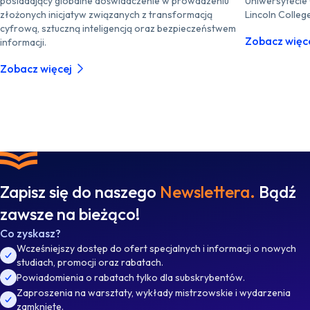
posiadający globalne doświadczenie w prowadzeniu
Uniwersytecie
złożonych inicjatyw związanych z transformacją
Lincoln Colleg
cyfrową, sztuczną inteligencją oraz bezpieczeństwem
Zobacz więc
informacji.
Zobacz więcej
Zapisz się do naszego
Newslettera.
Bądź
zawsze na bieżąco!
Co zyskasz?
Wcześniejszy dostęp do ofert specjalnych i informacji o nowych
studiach, promocji oraz rabatach.
Powiadomienia o rabatach tylko dla subskrybentów.
Zaproszenia na warsztaty, wykłady mistrzowskie i wydarzenia
zamknięte.