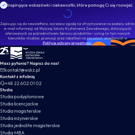
Inspirujące wskazówki i ciekawostki, które pomogą Ci się rozwijać.
Zapisując się do newslettera, wyrażasz zgodę na otrzymywanie na podany adres
e-mail informacji od Wyższej Szkoły Kształcenia Zawodowego, dotyczących
oferowanych za pośrednictwem Serwisu produktów i usług (w tym nowych
kierunków studiów, promocji oraz rabatów) na zasadach określonych w
Polityce ochrony prywatności
.
WSKZ - strona główna
Masz pytania? Napisz do nas!
kontakt@wskz.pl
Kontakt z infolinią
+48 22 602 01 02
Studia
Studia podyplomowe
Studia licencjackie
Studia magisterskie
Studia inżynierskie
Studia jednolite magisterskie
Studia MBA