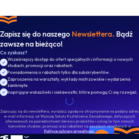
Zapisz się do naszego
Newslettera.
Bądź
zawsze na bieżąco!
Co zyskasz?
Wcześniejszy dostęp do ofert specjalnych i informacji o nowych
studiach, promocji oraz rabatach.
Powiadomienia o rabatach tylko dla subskrybentów.
Zaproszenia na warsztaty, wykłady mistrzowskie i wydarzenia
zamknięte.
Inspirujące wskazówki i ciekawostki, które pomogą Ci się rozwijać.
Zapisując się do newslettera, wyrażasz zgodę na otrzymywanie na podany adres
e-mail informacji od Wyższej Szkoły Kształcenia Zawodowego, dotyczących
oferowanych za pośrednictwem Serwisu produktów i usług (w tym nowych
kierunków studiów, promocji oraz rabatów) na zasadach określonych w
Polityce ochrony prywatności
.
WSKZ - strona główna