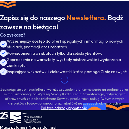
Zapisz się do naszego
Newslettera.
Bądź
zawsze na bieżąco!
Co zyskasz?
Wcześniejszy dostęp do ofert specjalnych i informacji o nowych
studiach, promocji oraz rabatach.
Powiadomienia o rabatach tylko dla subskrybentów.
Zaproszenia na warsztaty, wykłady mistrzowskie i wydarzenia
zamknięte.
Inspirujące wskazówki i ciekawostki, które pomogą Ci się rozwijać.
Zapisując się do newslettera, wyrażasz zgodę na otrzymywanie na podany adres
e-mail informacji od Wyższej Szkoły Kształcenia Zawodowego, dotyczących
oferowanych za pośrednictwem Serwisu produktów i usług (w tym nowych
kierunków studiów, promocji oraz rabatów) na zasadach określonych w
Polityce ochrony prywatności
.
WSKZ - strona główna
Masz pytania? Napisz do nas!