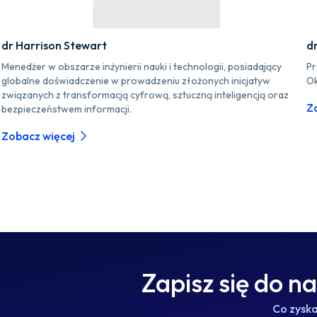
dr Harrison Stewart
d
Menedżer w obszarze inżynierii nauki i technologii, posiadający
Pr
globalne doświadczenie w prowadzeniu złożonych inicjatyw
Ok
związanych z transformacją cyfrową, sztuczną inteligencją oraz
Z
bezpieczeństwem informacji.
Zobacz więcej
Zapisz się do n
Co zysk