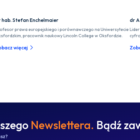
r hab. Stefan Enchelmaier
dr A
ofesor prawa europejskiego i porównawczego na Uniwersytecie
Lide
sfordzkim, pracownik naukowy Lincoln College w Oksfordzie.
cyfr
obacz więcej
Zoba
aszego
Newslettera.
Bądź zaw
asz?