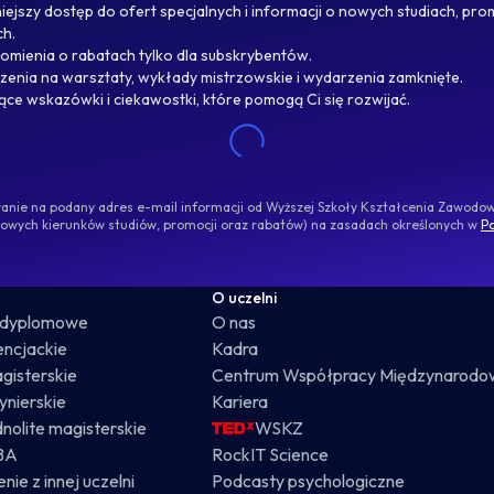
ejszy dostęp do ofert specjalnych i informacji o nowych studiach, pro
ch.
omienia o rabatach tylko dla subskrybentów.
enia na warsztaty, wykłady mistrzowskie i wydarzenia zamknięte.
jące wskazówki i ciekawostki, które pomogą Ci się rozwijać.
ywanie na podany adres e-mail informacji od Wyższej Szkoły Kształcenia Zawod
nowych kierunków studiów, promocji oraz rabatów) na zasadach określonych w
Po
O uczelni
odyplomowe
O nas
cencjackie
Kadra
gisterskie
Centrum Współpracy Międzynarodo
żynierskie
Kariera
dnolite magisterskie
WSKZ
BA
RockIT Science
nie z innej uczelni
Podcasty psychologiczne