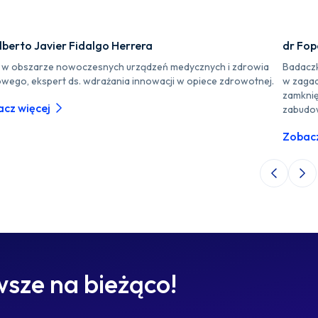
lberto Javier Fidalgo Herrera
dr Fo
r w obszarze nowoczesnych urządzeń medycznych i zdrowia
Badaczk
owego, ekspert ds. wdrażania innowacji w opiece zdrowotnej.
w zagad
zamknię
cz więcej
zabudo
Zobacz
Poprzedni 
Nas
sze na bieżąco!