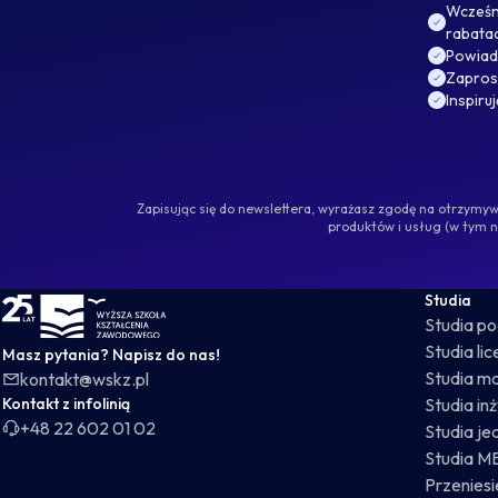
Wcześni
rabata
Powiad
Zaprosz
Inspiru
Zapisując się do newslettera, wyrażasz zgodę na otrzym
produktów i usług (w tym 
WSKZ - strona główna
Studia
Studia p
Studia li
Masz pytania? Napisz do nas!
Studia ma
kontakt@wskz.pl
Kontakt z infolinią
Studia in
+48 22 602 01 02
Studia je
Studia M
Przeniesie