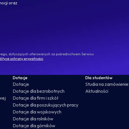
mocji oraz
owego, dotyczących oferowanych za pośrednictwem Serwisu
lityce ochrony prywatności
.
Dotacje
Dla studentów
Dotacje
Studia na zamówienie
Dotacje dla bezrobotnych
Aktualności
wej
Dotacje dla firm i szkół
Dotacje dla poszukujących pracy
Dotacje dla wojskowych
Dotacje dla rolników
Dotacje dla górników