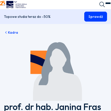
WSKZ - strona główna
Wyszuk
O
Topowe studia teraz do -50%
Sprawdź
Kadra
prof. dr hab. Janina Fras