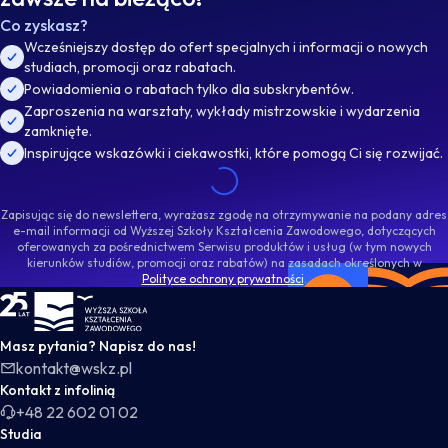
Co zyskasz?
Wcześniejszy dostęp do ofert specjalnych i informacji o nowych
studiach, promocji oraz rabatach.
Powiadomienia o rabatach tylko dla subskrybentów.
Zaproszenia na warsztaty, wykłady mistrzowskie i wydarzenia
zamknięte.
Inspirujące wskazówki i ciekawostki, które pomogą Ci się rozwijać.
Zapisując się do newslettera, wyrażasz zgodę na otrzymywanie na podany adres
e-mail informacji od Wyższej Szkoły Kształcenia Zawodowego, dotyczących
oferowanych za pośrednictwem Serwisu produktów i usług (w tym nowych
kierunków studiów, promocji oraz rabatów) na zasadach określonych w
Polityce ochrony prywatności
.
WSKZ - strona główna
Masz pytania? Napisz do nas!
kontakt@wskz.pl
Kontakt z infolinią
+48 22 602 01 02
Studia