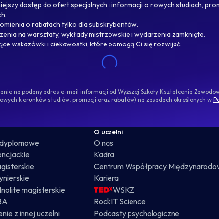
ejszy dostęp do ofert specjalnych i informacji o nowych studiach, pro
ch.
omienia o rabatach tylko dla subskrybentów.
enia na warsztaty, wykłady mistrzowskie i wydarzenia zamknięte.
jące wskazówki i ciekawostki, które pomogą Ci się rozwijać.
ywanie na podany adres e-mail informacji od Wyższej Szkoły Kształcenia Zawod
nowych kierunków studiów, promocji oraz rabatów) na zasadach określonych w
Po
O uczelni
odyplomowe
O nas
cencjackie
Kadra
gisterskie
Centrum Współpracy Międzynarodo
żynierskie
Kariera
dnolite magisterskie
WSKZ
BA
RockIT Science
nie z innej uczelni
Podcasty psychologiczne