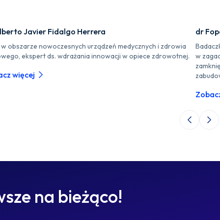
lberto Javier Fidalgo Herrera
dr Fo
r w obszarze nowoczesnych urządzeń medycznych i zdrowia
Badaczk
owego, ekspert ds. wdrażania innowacji w opiece zdrowotnej.
w zagad
zamknię
cz więcej
zabudo
Zobacz
Poprzedni 
Nas
sze na bieżąco!