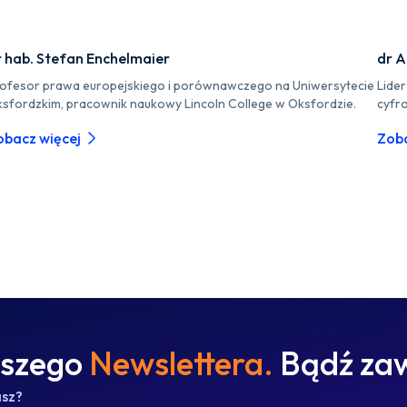
r hab. Stefan Enchelmaier
dr A
ofesor prawa europejskiego i porównawczego na Uniwersytecie
Lide
sfordzkim, pracownik naukowy Lincoln College w Oksfordzie.
cyfr
obacz więcej
Zoba
aszego
Newslettera.
Bądź zaw
asz?