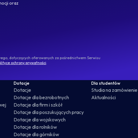
mocji oraz
owego, dotyczących oferowanych za pośrednictwem Serwisu
lityce ochrony prywatności
.
Dotacje
Dla studentów
Dotacje
Studia na zamówienie
Dotacje dla bezrobotnych
Aktualności
wej
Dotacje dla firm i szkół
Dotacje dla poszukujących pracy
Dotacje dla wojskowych
Dotacje dla rolników
Dotacje dla górników