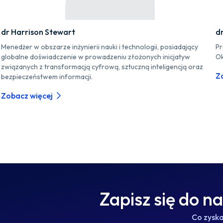
dr Harrison Stewart
d
Menedżer w obszarze inżynierii nauki i technologii, posiadający
Pr
globalne doświadczenie w prowadzeniu złożonych inicjatyw
Ok
związanych z transformacją cyfrową, sztuczną inteligencją oraz
Z
bezpieczeństwem informacji.
Zobacz więcej
Zapisz się do n
Co zysk