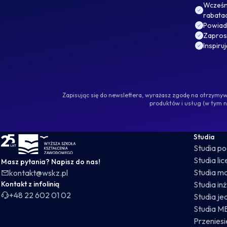
Wcześni
rabata
Powiad
Zaprosz
Inspiru
Zapisując się do newslettera, wyrażasz zgodę na otrzym
produktów i usług (w tym 
WSKZ - strona główna
Studia
Studia p
Studia li
Masz pytania? Napisz do nas!
Studia ma
kontakt@wskz.pl
Kontakt z infolinią
Studia in
+48 22 602 01 02
Studia je
Studia M
Przeniesie