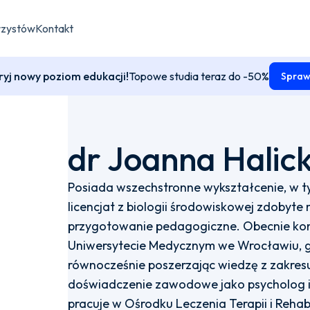
rzystów
Kontakt
yj nowy poziom edukacji!
Topowe studia teraz do -50%
Spraw
dr Joanna Hali
Posiada wszechstronne wykształcenie, w ty
licencjat z biologii środowiskowej zdobyte
przygotowanie pedagogiczne. Obecnie kon
Uniwersytecie Medycznym we Wrocławiu, gdzi
równocześnie poszerzając wiedzę z zakresu
doświadczenie zawodowe jako psycholog i
pracuje w Ośrodku Leczenia Terapii i Rehabi