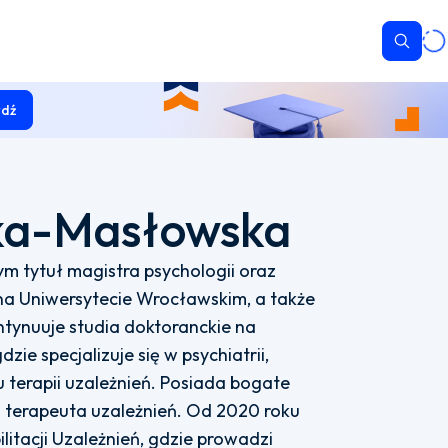
Wyszu
dź
cka-Masłowska
m tytuł magistra psychologii oraz
 na Uniwersytecie Wrocławskim, a także
tynuuje studia doktoranckie na
e specjalizuje się w psychiatrii,
 terapii uzależnień. Posiada bogate
 terapeuta uzależnień. Od 2020 roku
litacji Uzależnień, gdzie prowadzi