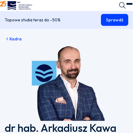
WSKZ - strona główna
Wyszuk
O
Topowe studia teraz do -50%
Sprawdź
Kadra
dr hab. Arkadiusz Kawa