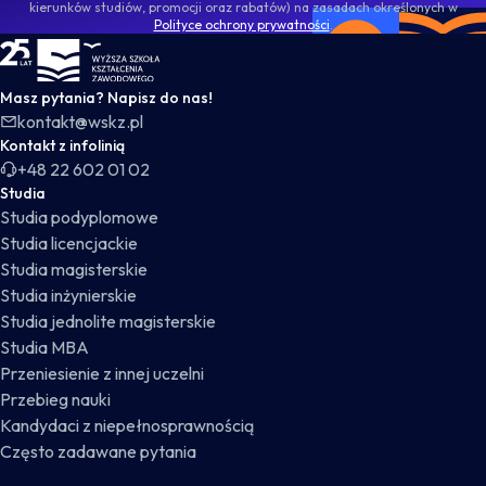
kierunków studiów, promocji oraz rabatów) na zasadach określonych w
Polityce ochrony prywatności
.
WSKZ - strona główna
Masz pytania? Napisz do nas!
kontakt@wskz.pl
Kontakt z infolinią
+48 22 602 01 02
Studia
Studia podyplomowe
Studia licencjackie
Studia magisterskie
Studia inżynierskie
Studia jednolite magisterskie
Studia MBA
Przeniesienie z innej uczelni
Przebieg nauki
Kandydaci z niepełnosprawnością
Często zadawane pytania